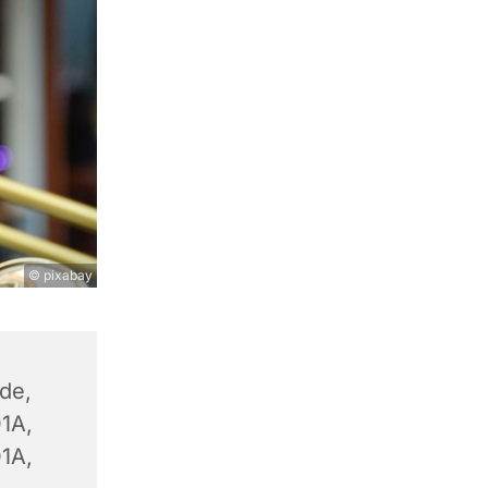
© pixabay
lde,
1A,
1A,