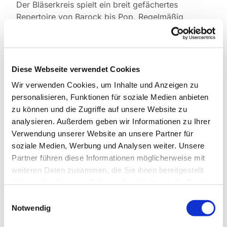
Der Bläserkreis spielt ein breit gefächertes
Repertoire von Barock bis Pop. Regelmäßig
bereichert er unsere Festgottesdienste, aber auch
Gemeindefeste wie den Basar oder St. Martin.
Leitung: Clemens Mai
Diese Webseite verwendet Cookies
Kontakt :
Clemens Mai, Telefon 0171 5445076
Wir verwenden Cookies, um Inhalte und Anzeigen zu
Proben: dienstags, 19.00 bis 20.30 Uhr, im
personalisieren, Funktionen für soziale Medien anbieten
Grünen Saal,
Kita Hindenburgdamm/oben
zu können und die Zugriffe auf unsere Website zu
analysieren. Außerdem geben wir Informationen zu Ihrer
Verwendung unserer Website an unsere Partner für
soziale Medien, Werbung und Analysen weiter. Unsere
Partner führen diese Informationen möglicherweise mit
weiteren Daten zusammen, die Sie ihnen bereitgestellt
haben oder die sie im Rahmen Ihrer Nutzung der Dienste
gesammelt haben.
Einwilligungsauswahl
Notwendig