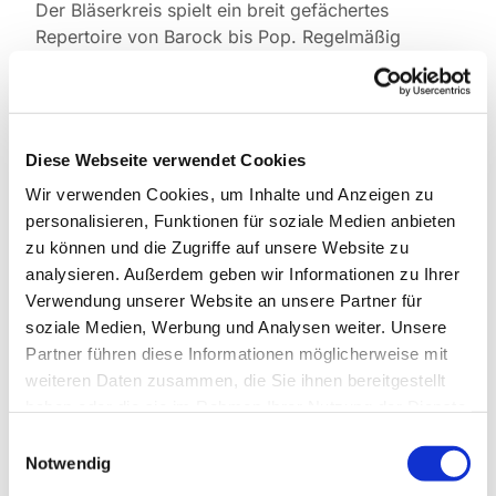
Der Bläserkreis spielt ein breit gefächertes
Repertoire von Barock bis Pop. Regelmäßig
bereichert er unsere Festgottesdienste, aber auch
Gemeindefeste wie den Basar oder St. Martin.
Leitung: Clemens Mai
Kontakt :
Clemens Mai, Telefon 0171 5445076
Diese Webseite verwendet Cookies
Proben: dienstags, 19.00 bis 20.30 Uhr, im
Wir verwenden Cookies, um Inhalte und Anzeigen zu
Grünen Saal,
Kita Hindenburgdamm/oben
personalisieren, Funktionen für soziale Medien anbieten
zu können und die Zugriffe auf unsere Website zu
analysieren. Außerdem geben wir Informationen zu Ihrer
Verwendung unserer Website an unsere Partner für
soziale Medien, Werbung und Analysen weiter. Unsere
Partner führen diese Informationen möglicherweise mit
weiteren Daten zusammen, die Sie ihnen bereitgestellt
haben oder die sie im Rahmen Ihrer Nutzung der Dienste
gesammelt haben.
Einwilligungsauswahl
Notwendig