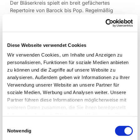
Der Bläserkreis spielt ein breit gefächertes
Repertoire von Barock bis Pop. Regelmäßig
bereichert er unsere Festgottesdienste, aber auch
Gemeindefeste wie den Basar oder St. Martin.
Leitung: Clemens Mai
Kontakt :
Clemens Mai, Telefon 0171 5445076
Diese Webseite verwendet Cookies
Proben: dienstags, 19.00 bis 20.30 Uhr, im
Wir verwenden Cookies, um Inhalte und Anzeigen zu
Grünen Saal,
Kita Hindenburgdamm/oben
personalisieren, Funktionen für soziale Medien anbieten
zu können und die Zugriffe auf unsere Website zu
analysieren. Außerdem geben wir Informationen zu Ihrer
Verwendung unserer Website an unsere Partner für
soziale Medien, Werbung und Analysen weiter. Unsere
Partner führen diese Informationen möglicherweise mit
weiteren Daten zusammen, die Sie ihnen bereitgestellt
haben oder die sie im Rahmen Ihrer Nutzung der Dienste
gesammelt haben.
Einwilligungsauswahl
Notwendig