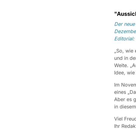
"Aussich
Der neue 
Dezember
Editorial:
„So, wie 
und in de
Weite. „A
Idee, wie
Im Novemb
eines „Da
Aber es g
in diesem
Viel Freu
Ihr Redak