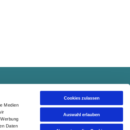
Cookies zulassen
le Medien
ir
Auswahl erlauben
, Werbung
ren Daten