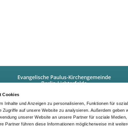
Evangelische Paulus-Kirchengemeinde
Berlin-Lichterfelde
Hindenburgdamm 101a
12203 Berlin
t Cookies
+49308449320
 Inhalte und Anzeigen zu personalisieren, Funktionen für sozia
info@paulus-lichterfelde.de
e Zugriffe auf unsere Website zu analysieren. Außerdem geben w
Gemeindebüro:
rwendung unserer Website an unsere Partner für soziale Medien
Dienstag/Donnerstag 10.00 bis 12.00 Uhr
re Partner führen diese Informationen möglicherweise mit weite
und nach Vereinbarung