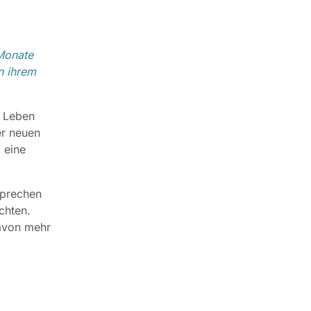
 Monate
n ihrem
m Leben
er neuen
 eine
sprechen
chten.
Davon mehr