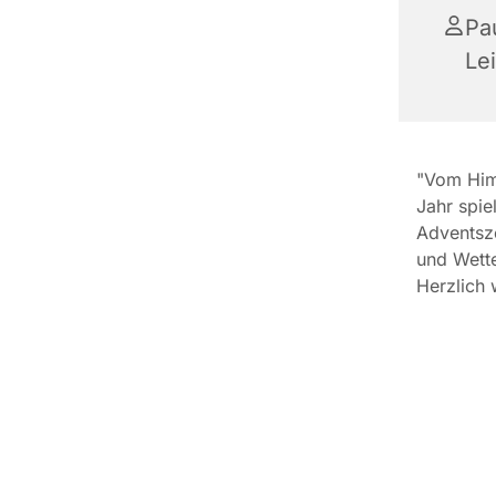
Pa
Le
"Vom Himm
Jahr spie
Adventsze
und Wette
Herzlich