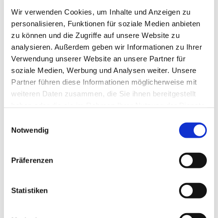
Wir verwenden Cookies, um Inhalte und Anzeigen zu
Wir werden viel draußen sein, machen aus Altem
personalisieren, Funktionen für soziale Medien anbieten
Neues, singen und spielen, gehen ins
zu können und die Zugriffe auf unsere Website zu
Schwimmbad und überlegen, wie wir gut mit der
analysieren. Außerdem geben wir Informationen zu Ihrer
Natur zusammenleben können.
Verwendung unserer Website an unsere Partner für
soziale Medien, Werbung und Analysen weiter. Unsere
Alle wichtigen
Informationen für Euch und Eure
Partner führen diese Informationen möglicherweise mit
Eltern
könnt ihr hier finden.
weiteren Daten zusammen, die Sie ihnen bereitgestellt
Das Team freut sich auf Euch!
haben oder die sie im Rahmen Ihrer Nutzung der Dienste
gesammelt haben.
Einwilligungsauswahl
Notwendig
Präferenzen
Dies könnte Sie auch
Statistiken
interessieren