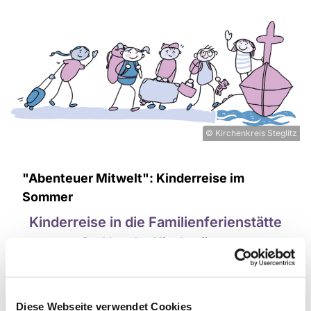
© Kirchenkreis Steglitz
"Abenteuer Mitwelt": Kinderreise im
Sommer
Kinderreise in die Familienferienstätte
St. Ursula, Kirchmöser
für Kinder von 8 bis 11 Jahren
Montag bis Freitag,
10. bis 14. August
2026
Diese Webseite verwendet Cookies